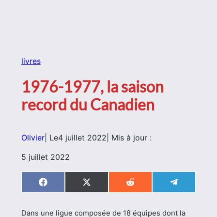
livres
1976-1977, la saison
record du Canadien
Olivier
| Le
4 juillet 2022
| Mis à jour :
5 juillet 2022
Share
Share
Share
Share
on
on
on
on
Facebook
X
Reddit
Telegram
(Twitter)
Dans une ligue composée de 18 équipes dont la