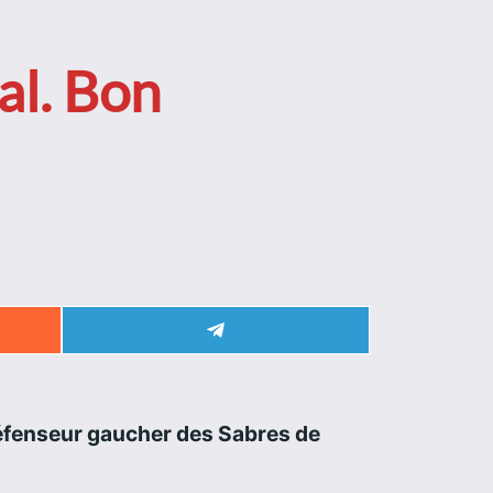
al. Bon
Share
on
Telegram
défenseur gaucher des Sabres de