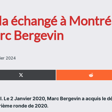
a échangé à Montré
rc Bergevin
ier 2024
Share
Share
on
on
X
Reddit
(Twitter)
 Le 2 Janvier 2020, Marc Bergevin a acquis le 
trième ronde de 2020.