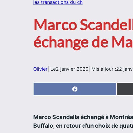
les transactions du ch
Marco Scandell
échange de Ma
Olivier
| Le
2 janvier 2020
| Mis à jour :
22 janv
Share
on
Facebook
Marco Scandella échangé à Montréal.
Buffalo, en retour d’un choix de qua