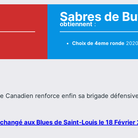
Sabres de Bu
obtiennent
:
Choix de 4eme ronde
202
le Canadien renforce enfin sa brigade défensive
changé aux Blues de Saint-Louis le 18 Février