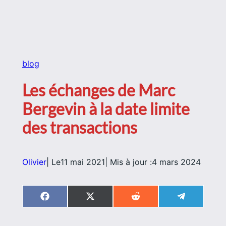
blog
Les échanges de Marc
Bergevin à la date limite
des transactions
Olivier
| Le
11 mai 2021
| Mis à jour :
4 mars 2024
Share
Share
Share
Share
on
on
on
on
Facebook
X
Reddit
Telegram
(Twitter)